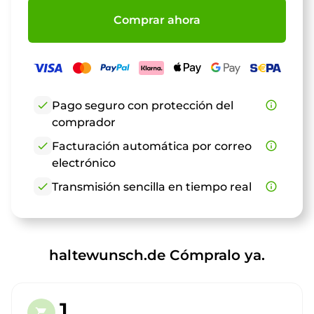
Comprar ahora
check
Pago seguro con protección del
info_outline
comprador
check
Facturación automática por correo
info_outline
electrónico
check
Transmisión sencilla en tiempo real
info_outline
haltewunsch.de Cómpralo ya.
1.
shopping_cart