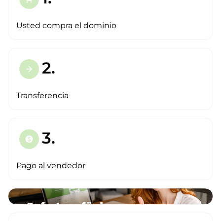
Usted compra el dominio
2.
arrow_forward
Transferencia
3.
paid
Pago al vendedor