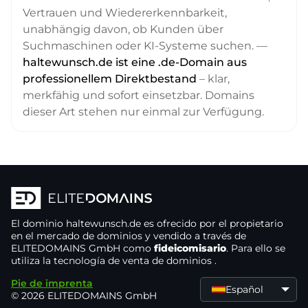
Vertrauen und Wiedererkennbarkeit,
unabhängig davon, ob Kunden über
Suchmaschinen oder KI-Systeme suchen. —
haltewunsch.de ist eine .de-Domain aus
professionellem Direktbestand
– klar,
merkfähig und sofort einsetzbar. Domains
dieser Art stehen nur einmal zur Verfügung.
El dominio
haltewunsch.de
es ofrecido por el propietario
en el mercado de dominios
y vendido a través de
ELITEDOMAINS GmbH como
fideicomisario
. Para ello se
utiliza la tecnología de venta de dominios
.
Pie de imprenta
Español
© 2026 ELITEDOMAINS GmbH